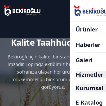
Ürünler
Kalite Taahhüdümüz
Haberler
Bekiroğlu için kalite, bir standart değil, bir
Galeri
imzadır. Toprağa ektiğimiz her tohumdan,
sofranıza ulaşan her ürüne kadar,
Hizmetler
mükemmelliği bir sorumluluk olarak
görüyoruz.
Kurumsal
E-Katalog